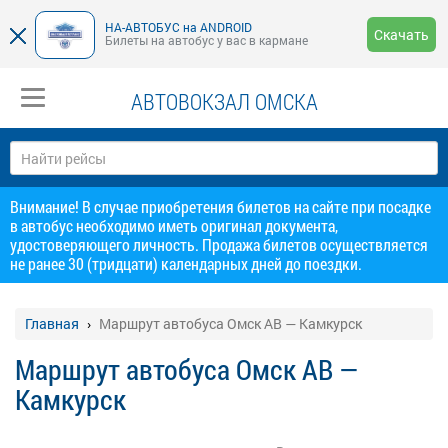
НА-АВТОБУС на ANDROID
Скачать
Билеты на автобус у вас в кармане
АВТОВОКЗАЛ ОМСКА
Внимание! В случае приобретения билетов на сайте при посадке
в автобус необходимо иметь оригинал документа,
удостоверяющего личность. Продажа билетов осуществляется
не ранее 30 (тридцати) календарных дней до поездки.
Главная
Маршрут автобуса Омск АВ — Камкурск
Маршрут автобуса Омск АВ —
Камкурск