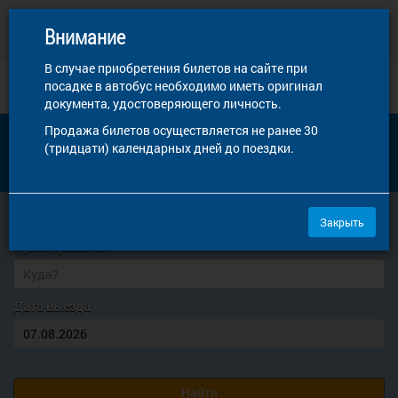
НА-АВТОБУС на ANDROID
Скачать
Внимание
Билеты на автобус у вас в кармане
В случае приобретения билетов на сайте при
АВТОВОКЗАЛ ОМСКА
посадке в автобус необходимо иметь оригинал
документа, удостоверяющего личность.
Внимание! В случае приобретения билетов на сайте при посадке
Купить билет
Продажа билетов осуществляется не ранее 30
в автобус необходимо иметь оригинал документа,
(тридцати) календарных дней до поездки.
удостоверяющего личность. Продажа билетов осуществляется
не ранее 30 (тридцати) календарных дней до поездки.
Пункт отправления
Пункт прибытия
Дата выезда