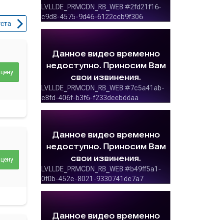
уста
 цену
 цену