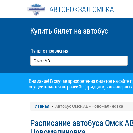
АВТОВОКЗАЛ ОМСКА
Купить билет
на автобус
Пункт отправления
Внимание! В случае приобретения билетов на сайте 
осуществляется не ранее 30 (тридцати) календарных 
Главная
Автобус Омск АВ - Новомалиновка
Расписание автобуса Омск АВ
Новомалиновка