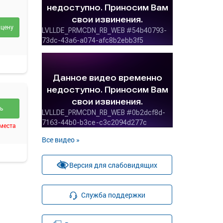
 цену
ть
 места
Все видео »
Версия для слабовидящих
Служба поддержки