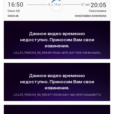
16:50
20:05
07 авг
3 ч. 15 м
Омск АВ
Николаевка
ОМСК АВ
НИКОЛАЕВКА (НИЖНЕОМ)
—
руб.
Загрузить цену
Подробнее
Детали рейса
о маршруте