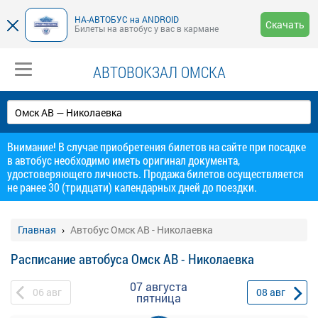
НА-АВТОБУС на ANDROID
Скачать
Билеты на автобус у вас в кармане
АВТОВОКЗАЛ ОМСКА
Внимание! В случае приобретения билетов на сайте при посадке
в автобус необходимо иметь оригинал документа,
удостоверяющего личность. Продажа билетов осуществляется
не ранее 30 (тридцати) календарных дней до поездки.
Главная
Автобус Омск АВ - Николаевка
Расписание автобуса Омск АВ - Николаевка
07 августа
06
авг
08
авг
пятница