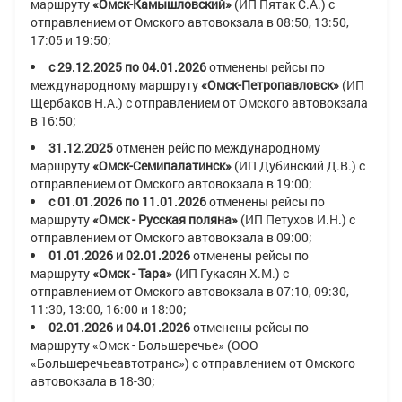
маршруту
«Омск-Камышловский»
(ИП Пятак С.А.)
с
отправлением от Омского автовокзала в
08:50, 13:50,
17:05 и 19:50
;
с 29.12.2025 по 04.01.2026
отменены рейсы по
международному маршруту
«Омск-Петропавловск»
(ИП
Щербаков Н.А.)
с отправлением от Омского автовокзала
в
16:50
;
31.12.2025
отменен рейс по международному
маршруту
«Омск-Семипалатинск»
(ИП Дубинский Д.В.)
с
отправлением от Омского автовокзала в
19:00
;
с 01.01.2026 по
11.01.2026
отменены рейсы по
маршруту
«Омск - Русская поляна»
(ИП Петухов И.Н.)
с
отправлением от Омского автовокзала в
09:00
;
01.01.2026 и 02.01.2026
отменены рейсы по
маршруту
«Омск - Тара»
(ИП Гукасян Х.М.)
с
отправлением от Омского автовокзала в
07:10, 09:30,
11:30, 13:00, 16:00 и 18:00
;
02.01.2026 и 04.01.2026
отменены рейсы по
маршруту
«Омск - Большеречье» (ООО
«Большеречьеавтотранс»)
с отправлением от Омского
автовокзала в
18-30
;