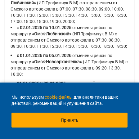
Любинский»
(ИП Трофимчук В.М)
с отправлением от
Омского автовокзала в
07:00, 07:30, 08:30, 09:00, 10:00,
10:30, 11:30, 12:00, 13:00, 13:30, 14:30, 15:00, 15:30, 16:30,
17:00, 18:00, 18:30, 19:30, 20:00;
с
02.01.2025
по 10.01.2025
отменены рейсы по
маршруту
«Омск-Любинский»
(ИП Трофимчук В.М)
с
отправлением от Омского автовокзала в
07:30, 08:30,
09:30, 10:30, 11:30, 12:30, 14:30, 15:30, 16:30, 18:30, 19:30;
с 01.01.2026 по 05.01.2026
отменены рейсы по
маршруту
«Омск-Новоархангелка»
(ИП Трофимчук В.М)
с
отправлением от Омского автовокзала в
09:20, 13:30,
18:00;
01.01.2026 и 02.01.2026
отменены рейсы по
маршруту
«Омск-Новоархангелка»
(ИП Трофимчук В.М)
с
отправлением от Омского автовокзала в
10:30, 16:00;
Мы используем
cookie-файлы
для аналитики ваших
01.01.2026
отменить рейс по маршруту
«Омск -
действий, рекомендаций и улучшения сайта.
Новоархангелка»
(ИП Трофимчук В.М)
с отправлением от
Омского автовокзала
19:00
;
Принять
02.01.2026
отменить рейс по маршруту
«Омск -
Новоархангелка»
(ИП Трофимчук В.М)
с отправлением от
Омского автовокзала
20:00
;