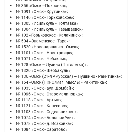
№ 356 «Омск –Покровка»;
№ 1091 «Омск - Крутинка»;
№ 1140 «Омск - Горьковское»;
№ 1303 «Исилькуль - Полтавка»;
№ 1304 «Исилькуль - Называевск»
№ 102 «Горьковское - Калачинск»;
№ 504 «Знаменское - Тара»;
№ 1520 «Нововаршавка - Омск»;
№ 1101 «Омск - Новотроицк»;
№ 1071 «Омск - Чебаклы»;
№ 128 «Омск – Лузино (Пятилетка)»;
№ 1320 «Омск - Шербакуль»;
№ 136 «Омск (21-я Амурская) – Пушкино - Ракитинка»;
№ 154 «Омск (ПКиО/маг. Мысль) - Ракитинка»;
№ 1033 «Омск - аул. Домбай»;
№ 1096 «Омск - Старомалиновка»;
№ 1118 «Омск - Артын»;
№ 1121 «Омск - Качесово»;
№ 1103 «Омск - Седельниково»;
№ 1074 «Омск - Большие Уки»;
№ 1078 «Омск - д. Исаковка»;
№ 1084 «Омск - Саратово»;