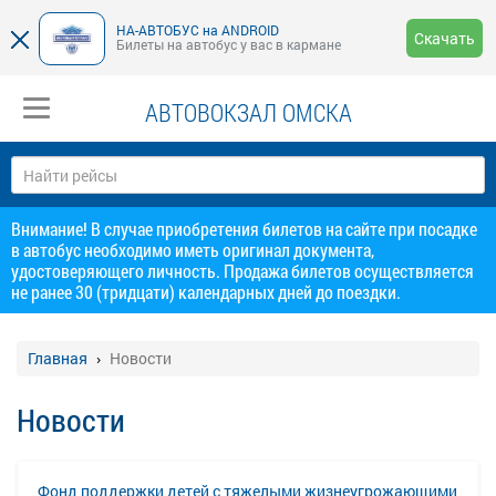
НА-АВТОБУС на ANDROID
Скачать
Билеты на автобус у вас в кармане
АВТОВОКЗАЛ ОМСКА
Внимание! В случае приобретения билетов на сайте при посадке
в автобус необходимо иметь оригинал документа,
удостоверяющего личность. Продажа билетов осуществляется
не ранее 30 (тридцати) календарных дней до поездки.
Главная
Новости
Новости
Фонд поддержки детей с тяжелыми жизнеугрожающими