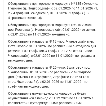
Обслуживание пригородного маршрута
№ 135 «Омск – c.
Пушкино (д. Подгородка)»:
с
02.01.2026 по 11.01.2026 - 1,
2 и 4
графики - ежедневно,
01.01.2026 - 2
график (
1 и
4
графики отменены);
Обслуживание пригородного маршрута
№ 910 «Омск –
пос. Ростовка (с. Новомосковка)»: 01.01.2026 -
отменен,
с
02.01.2026 по 11.01.2026 -
ежедневно.
Обслуживание маршрута
№ 13 «пос. Чкаловский - мкр.
Осташково»:
01.01.2026
- по расписанию выходного дня
(отмена
1
и
3
графиков,
4
график - с
12:53
от ООТ «
пос.
Чкаловский»)
, с
02.01.2026
по
11.01.2026 -
по графикам
выходного дня;
Обслуживание маршрута
№ 26 «мкр. Булатово - пос.
Чкаловский»:
01.01.2026
- по расписанию выходного
дня, (отмена
1
и
3
графиков,
2
график с
12:12
от ООТ
«
пос. Чкаловский»)
, с
02.01.2026
по
11.01.2026 -
по
графикам выходного дня.
Обслуживание нижеследующих маршрутов будет
осуществляться в период
с 31.12.2025 по 11.01.2026
в
соответствии с утвержденными расписаниями: