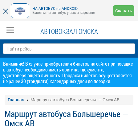
НА-АВТОБУС на ANDROID
Скачать
Билеты на автобус у вас в кармане
АВТОВОКЗАЛ ОМСКА
Внимание! В случае приобретения билетов на сайте при посадке
в автобус необходимо иметь оригинал документа,
удостоверяющего личность. Продажа билетов осуществляется
не ранее 30 (тридцати) календарных дней до поездки.
Главная
Маршрут автобуса Большеречье — Омск АВ
Маршрут автобуса Большеречье —
Омск АВ