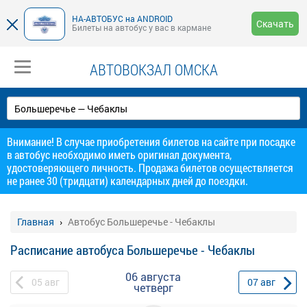
НА-АВТОБУС на ANDROID
Скачать
Билеты на автобус у вас в кармане
АВТОВОКЗАЛ ОМСКА
Внимание! В случае приобретения билетов на сайте при посадке
в автобус необходимо иметь оригинал документа,
удостоверяющего личность. Продажа билетов осуществляется
не ранее 30 (тридцати) календарных дней до поездки.
Главная
Автобус Большеречье - Чебаклы
Расписание автобуса Большеречье - Чебаклы
06 августа
05
авг
07
авг
четверг