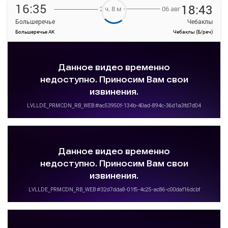
16:35
18:43
06 авг
2 ч. 8 м
Большеречье
Чебаклы
Большеречье АК
Чебаклы (Б/реч)
—
руб.
Загрузить цену
Подробнее
Детали рейса
о маршруте