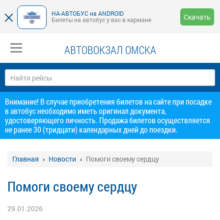
НА-АВТОБУС на ANDROID
Скачать
Билеты на автобус у вас в кармане
АВТОВОКЗАЛ ОМСКА
Внимание! В случае приобретения билетов на сайте при посадке
в автобус необходимо иметь оригинал документа,
удостоверяющего личность. Продажа билетов осуществляется
не ранее 30 (тридцати) календарных дней до поездки.
Главная
Новости
Помоги своему сердцу
Помоги своему сердцу
29.01.2026