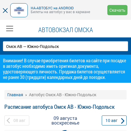
НА-АВТОБУС на ANDROID
Скачать
Билеты на автобус у вас в кармане
АВТОВОКЗАЛ ОМСКА
Внимание! В случае приобретения билетов на сайте при посадке
в автобус необходимо иметь оригинал документа,
удостоверяющего личность. Продажа билетов осуществляется
не ранее 30 (тридцати) календарных дней до поездки.
Главная
Автобус Омск АВ - Южно-Подольск
Расписание автобуса Омск АВ - Южно-Подольск
09 августа
08
авг
10
авг
воскресенье