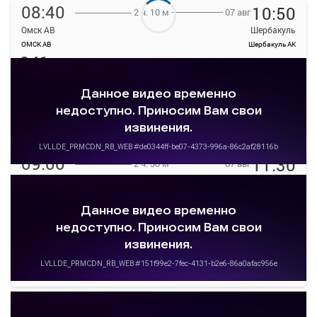
08:40
10:50
07 авг
2 ч. 10 м
Омск АВ
Шербакуль
ОМСК АВ
Шербакуль АК
341
руб.
Выбрать
17 свободных мест
Подробнее
Детали рейса
о маршруте
09:00
11:30
07 авг
2 ч. 30 м
Омск АВ
Шербакуль
ОМСК АВ
Шербакуль АК
346.5
руб.
Ожидается в 08:50
18 свободных мест
Подробнее
Детали рейса
о маршруте
11:30
13:30
07 авг
2 ч. 0 м