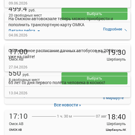
ОМСК АВ
Шербакуль АК
09.06.2026
499.4
руб.
Выбрать
20 свободных мест
На Омском автовокзале теперь можно приобрести и
пополнить транспортную карту ОМКА
Подробнее
Детали рейса
о маршруте
04.06.2026
17:00
19:30
Обновленное расписание дачных автобусов на 2026 год
07 авг
уже на сайте!
Омск АВ
Шербакуль
ОМСК АВ
Шербакуль АК
27.04.2026
550
руб.
Выбрать
8 свободных мест
65 лет со дня первого полёта человека в космос!
13.04.2026
Подробнее
Детали рейса
о маршруте
Все новости »
17:10
18:40
07 авг
1 ч. 30 м
Омск АВ
Шербакуль
ОМСК АВ
Шербакуль АК