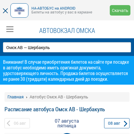
НА-АВТОБУС на ANDROID
Скачать
Билеты на автобус у вас в кармане
АВТОВОКЗАЛ ОМСКА
Внимание! В случае приобретения билетов на сайте при посадке
в автобус необходимо иметь оригинал документа,
удостоверяющего личность. Продажа билетов осуществляется
не ранее 30 (тридцати) календарных дней до поездки.
Главная
Автобус Омск АВ - Шербакуль
Расписание автобуса Омск АВ - Шербакуль
07 августа
06
авг
08
авг
пятница