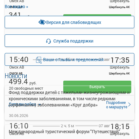
Омск АВ
Шербакуль
Все видео »
ОМСК АВ
Шербакуль АК
341
руб.
Выбрать
Версия для слабовидящих
Осталось 6 мест
Подробнее
Детали рейса
Служба поддержки
о маршруте
15:40
17:35
Ваши отзывы и предложения
07 авг
1 ч. 55 м
Омск АВ
Шербакуль
Новости
ОМСК АВ
Шербакуль АК
499.4
руб.
Выбрать
20 свободных мест
Фонд поддержки детей с тяжелыми жизнеугрожающими и
хроническими заболеваниями, в том числе редкими
Подробнее
Детали рейса
(орфанными) заболеваниями «Круг добра»
о маршруте
30.06.2026
16:10
18:15
07 авг
2 ч. 5 м
Международный туристический форум "Путешествуй"
Омск АВ
Шербакуль