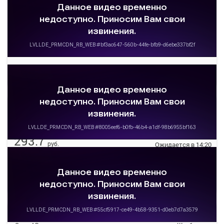
Омск АВ
Шербакуль
ОМСК АВ
Шербакуль АК
293.7
руб.
Ожидается в 11:20
18 свободных мест
Подробнее
Детали рейса
о маршруте
14:30
16:00
07 авг
1 ч. 30 м
Омск АВ
Шербакуль
ОМСК АВ
Шербакуль АК
293.7
руб.
Ожидается в 14:20
18 свободных мест
Подробнее
Детали рейса
о маршруте
15:20
17:50
07 авг
2 ч. 30 м