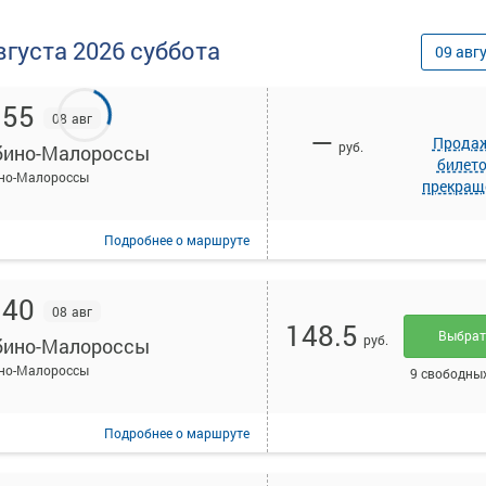
вгуста
2026
суббота
09
авг
:55
08 авг
—
Прода
руб.
ино-Малороссы
билет
но-Малороссы
прекращ
Подробнее
о маршруте
:40
08 авг
148.5
Выбра
руб.
ино-Малороссы
но-Малороссы
9 свободны
Подробнее
о маршруте