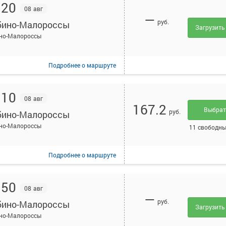
:20
08 авг
—
руб.
ино-Малороссы
Загрузить
но-Малороссы
Подробнее
о маршруте
:10
08 авг
167.2
Выбра
руб.
ино-Малороссы
но-Малороссы
11 свободны
Подробнее
о маршруте
:50
08 авг
—
руб.
ино-Малороссы
Загрузить
но-Малороссы