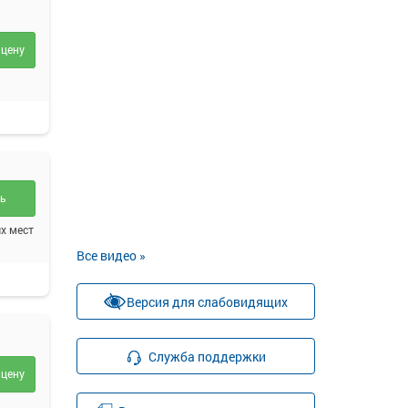
 цену
ть
х мест
Все видео »
Версия для слабовидящих
Служба поддержки
 цену