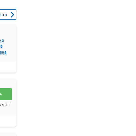
уста
жа
ов
ена
ть
х мест