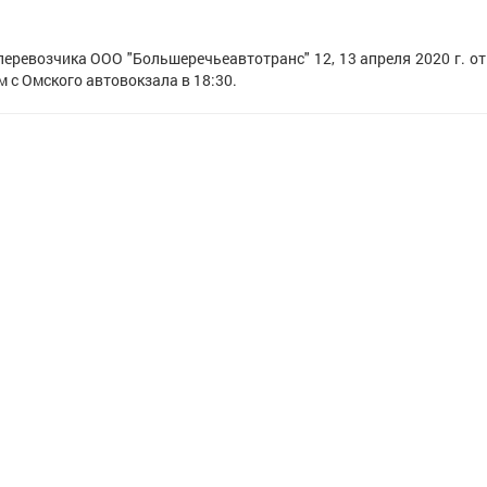
ревозчика ООО "Большеречьеавтотранс" 12, 13 апреля 2020 г. о
м с Омского автовокзала в 18:30.