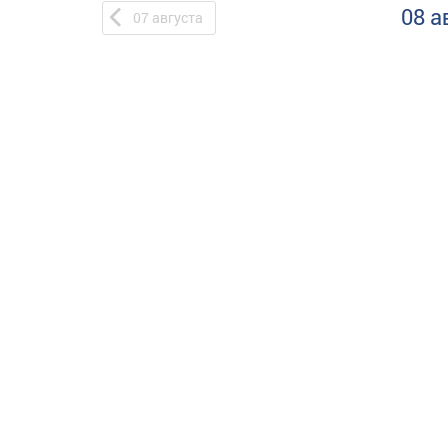
08 а
07
августа