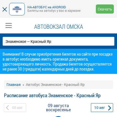
НА-АВТОБУС на ANDROID
Скачать
Билеты на автобус у вас в кармане
АВТОВОКЗАЛ ОМСКА
Внимание! В случае приобретения билетов на сайте при посадке
в автобус необходимо иметь оригинал документа,
удостоверяющего личность. Продажа билетов осуществляется
не ранее 30 (тридцати) календарных дней до поездки.
Главная
Автобус Знаменское - Красный Яр
Расписание автобуса Знаменское - Красный Яр
09 августа
08
авг
10
авг
воскресенье