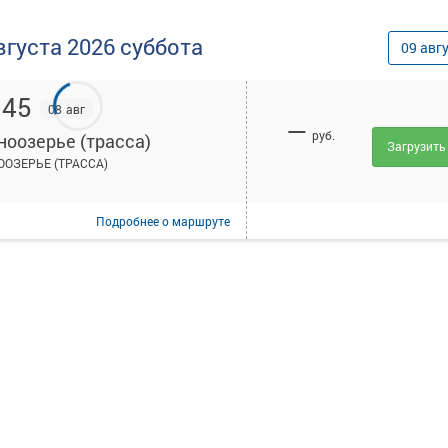
вгуста
2026
суббота
09
авг
:45
08 авг
—
руб.
ноозерье (трасса)
Загрузить
ООЗЕРЬЕ (ТРАССА)
Подробнее
о маршруте