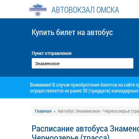
АВТОВОКЗАЛ ОМСКА
Купить билет
на автобус
Пункт отправления
Внимание! В случае приобретения билетов на сайте 
осуществляется не ранее 30 (тридцати) календарных 
Главная
Автобус Знаменское - Черноозерье (тра
Расписание автобуса Знаменс
Черноозерье (трасса)