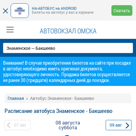
НА-АВТОБУС на ANDROID
Скачать
Билеты на автобус у вас в кармане
АВТОВОКЗАЛ ОМСКА
Внимание! В случае приобретения билетов на сайте при посадке
в автобус необходимо иметь оригинал документа,
удостоверяющего личность. Продажа билетов осуществляется
не ранее 30 (тридцати) календарных дней до поездки.
Главная
Автобус Знаменское - Бакшеево
Расписание автобуса Знаменское - Бакшеево
08 августа
07
авг
09
авг
суббота