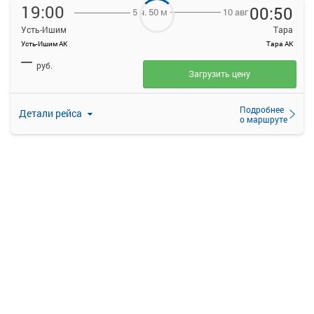
19:00
00:50
10 авг
5 ч. 50 м
Усть-Ишим
Тара
Усть-Ишим АК
Тара АК
—
руб.
Загрузить цену
Подробнее
Детали рейса
о маршруте