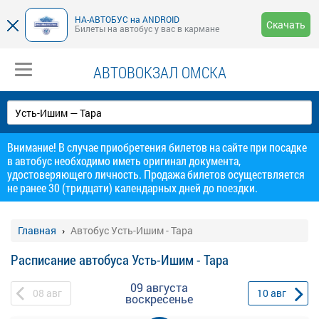
НА-АВТОБУС на ANDROID
Скачать
Билеты на автобус у вас в кармане
АВТОВОКЗАЛ ОМСКА
Внимание! В случае приобретения билетов на сайте при посадке
в автобус необходимо иметь оригинал документа,
удостоверяющего личность. Продажа билетов осуществляется
не ранее 30 (тридцати) календарных дней до поездки.
Главная
Автобус Усть-Ишим - Тара
Расписание автобуса Усть-Ишим - Тара
09 августа
08
авг
10
авг
воскресенье