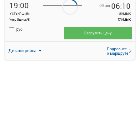
19:00
06:10
09 авг
Усть-Ишим
Такмык
Усть-Ишим АК
ТАКМЫК
—
руб.
Загрузить цену
Подробнее
Детали рейса
о маршруте