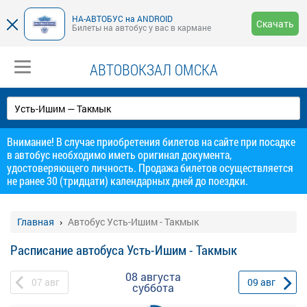
НА-АВТОБУС на ANDROID
Скачать
Билеты на автобус у вас в кармане
АВТОВОКЗАЛ ОМСКА
Внимание! В случае приобретения билетов на сайте при посадке
в автобус необходимо иметь оригинал документа,
удостоверяющего личность. Продажа билетов осуществляется
не ранее 30 (тридцати) календарных дней до поездки.
Главная
Автобус Усть-Ишим - Такмык
Расписание автобуса Усть-Ишим - Такмык
08 августа
07
авг
09
авг
суббота