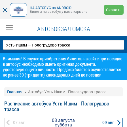
НА-АВТОБУС на ANDROID
Скачать
Билеты на автобус у вас в кармане
АВТОВОКЗАЛ ОМСКА
Внимание! В случае приобретения билетов на сайте при посадке
в автобус необходимо иметь оригинал документа,
удостоверяющего личность. Продажа билетов осуществляется
не ранее 30 (тридцати) календарных дней до поездки.
Главная
Автобус Усть-Ишим - Пологрудово трасса
Расписание автобуса Усть-Ишим - Пологрудово
трасса
08 августа
07
авг
09
авг
суббота