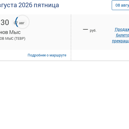
вгуста
2026
пятница
08
авг
:30
07 авг
—
Прода
руб.
нов Мыс
билет
ОВ МЫС (ТЕВР)
прекращ
Подробнее
о маршруте