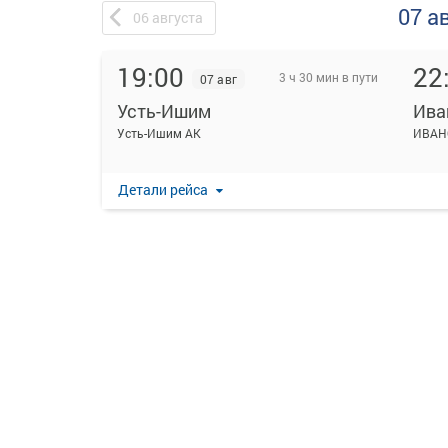
07 а
06
августа
19:00
22
3 ч 30 мин в пути
07 авг
Усть-Ишим
Ива
Усть-Ишим АК
ИВАН
Детали рейса