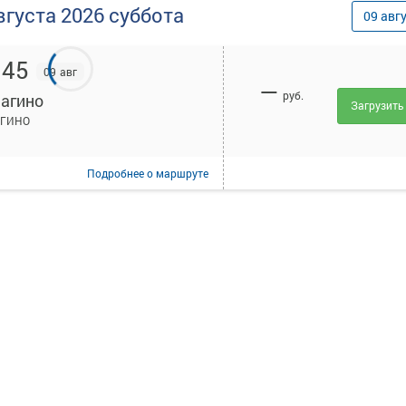
вгуста
2026
суббота
09
авг
:45
09 авг
—
руб.
агино
Загрузить
ГИНО
Подробнее
о маршруте