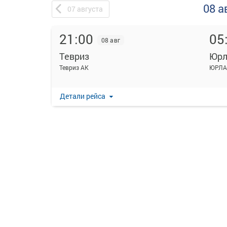
08 а
07
августа
21:00
05
08 авг
Тевриз
Юрл
Тевриз АК
ЮРЛА
Детали рейса