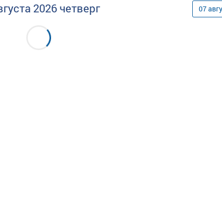
вгуста
2026
четверг
07
авг