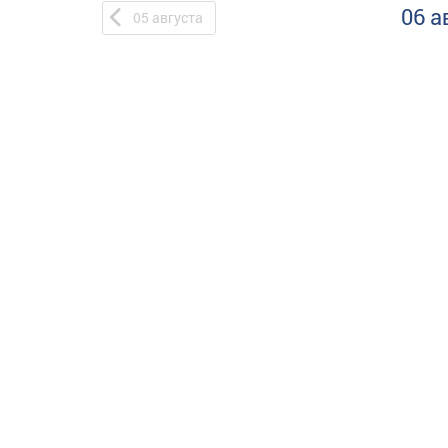
06 а
05
августа