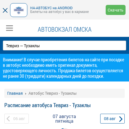
НА-АВТОБУС на ANDROID
Скачать
Билеты на автобус у вас в кармане
АВТОВОКЗАЛ ОМСКА
Внимание! В случае приобретения билетов на сайте при посадке
в автобус необходимо иметь оригинал документа,
удостоверяющего личность. Продажа билетов осуществляется
не ранее 30 (тридцати) календарных дней до поездки.
Главная
Автобус Тевриз - Тузаклы
Расписание автобуса Тевриз - Тузаклы
07 августа
06
авг
08
авг
пятница