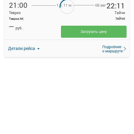
21:00
22:11
08 авг
1 ч. 11 м
Тевриз
Тайчи
Тевриз АК
ТАЙЧИ
—
руб.
Загрузить цену
Подробнее
Детали рейса
о маршруте