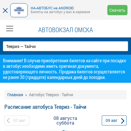
НА-АВТОБУС на ANDROID
Скачать
Билеты на автобус у вас в кармане
АВТОВОКЗАЛ ОМСКА
Внимание! В случае приобретения билетов на сайте при посадке
в автобус необходимо иметь оригинал документа,
удостоверяющего личность. Продажа билетов осуществляется
не ранее 30 (тридцати) календарных дней до поездки.
Главная
Автобус Тевриз - Тайчи
Расписание автобуса Тевриз - Тайчи
08 августа
07
авг
09
авг
суббота