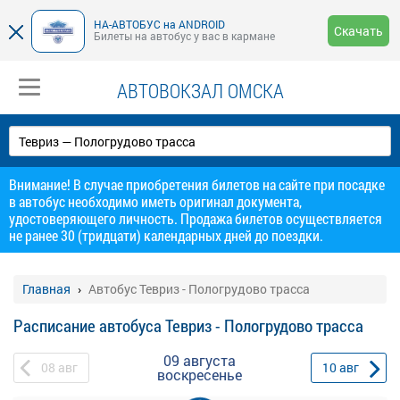
НА-АВТОБУС на ANDROID
Скачать
Билеты на автобус у вас в кармане
АВТОВОКЗАЛ ОМСКА
Внимание! В случае приобретения билетов на сайте при посадке
в автобус необходимо иметь оригинал документа,
удостоверяющего личность. Продажа билетов осуществляется
не ранее 30 (тридцати) календарных дней до поездки.
Главная
Автобус Тевриз - Пологрудово трасса
Расписание автобуса Тевриз - Пологрудово трасса
09 августа
08
авг
10
авг
воскресенье