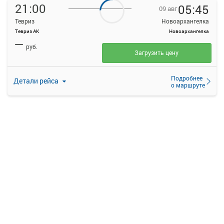
21:00
05:45
09 авг
Тевриз
Новоархангелка
Тевриз АК
Новоархангелка
—
руб.
Загрузить цену
Подробнее
Детали рейса
о маршруте