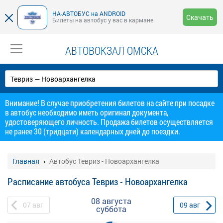
НА-АВТОБУС на ANDROID
Скачать
Билеты на автобус у вас в кармане
АВТОВОКЗАЛ ОМСКА
Внимание! В случае приобретения билетов на сайте при посадке
в автобус необходимо иметь оригинал документа,
удостоверяющего личность. Продажа билетов осуществляется
не ранее 30 (тридцати) календарных дней до поездки.
Главная
Автобус Тевриз - Новоархангелка
Расписание автобуса Тевриз - Новоархангелка
08 августа
07
авг
09
авг
суббота