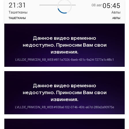
21:31
05:45
08 авг
Ташетканы
Авлы
ТАШЕТКАНЫ
АВЛЫ
—
руб.
Загрузить цену
ТРАНЗИТ
Подробнее
Детали рейса
о маршруте