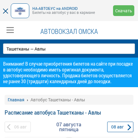
НА-АВТОБУС на ANDROID
Скачать
Билеты на автобус у вас в кармане
АВТОВОКЗАЛ ОМСКА
Внимание! В случае приобретения билетов на сайте при посадке
в автобус необходимо иметь оригинал документа,
удостоверяющего личность. Продажа билетов осуществляется
не ранее 30 (тридцати) календарных дней до поездки.
Главная
Автобус Ташетканы - Авлы
Расписание автобуса Ташетканы - Авлы
07 августа
06
авг
08
авг
пятница