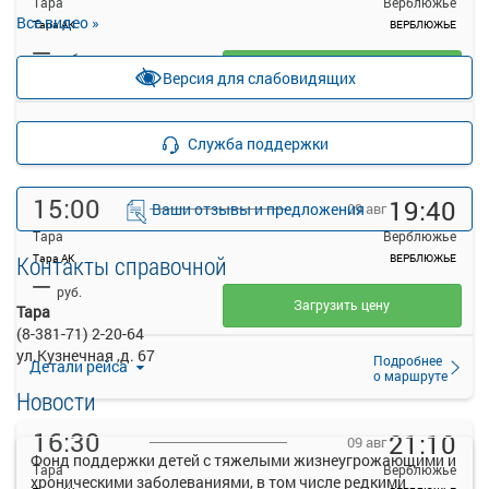
Тара
Верблюжье
Все видео »
Тара АК
ВЕРБЛЮЖЬЕ
—
руб.
Загрузить цену
Версия для слабовидящих
Подробнее
Детали рейса
Служба поддержки
о маршруте
15:00
19:40
Ваши отзывы и предложения
09 авг
Тара
Верблюжье
Контакты справочной
Тара АК
ВЕРБЛЮЖЬЕ
—
руб.
Загрузить цену
Тара
(8-381-71) 2-20-64
ул.Кузнечная ,д. 67
Подробнее
Детали рейса
о маршруте
Новости
16:30
21:10
09 авг
Фонд поддержки детей с тяжелыми жизнеугрожающими и
Тара
Верблюжье
хроническими заболеваниями, в том числе редкими