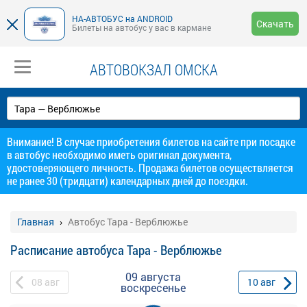
НА-АВТОБУС на ANDROID
Скачать
Билеты на автобус у вас в кармане
АВТОВОКЗАЛ ОМСКА
Внимание! В случае приобретения билетов на сайте при посадке
в автобус необходимо иметь оригинал документа,
удостоверяющего личность. Продажа билетов осуществляется
не ранее 30 (тридцати) календарных дней до поездки.
Главная
Автобус Тара - Верблюжье
Расписание автобуса Тара - Верблюжье
09 августа
08
авг
10
авг
воскресенье