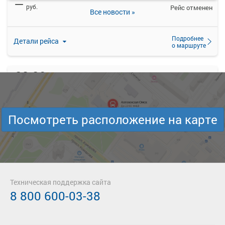
—
руб.
Рейс отменен
Все новости »
Подробнее
Детали рейса
о маршруте
23:20
03:30
10 авг
4 ч. 10 м
Тара
Верблюжье
Тара АК
ВЕРБЛЮЖЬЕ
—
руб.
Посмотреть расположение на карте
Загрузить цену
Подробнее
Детали рейса
о маршруте
Техническая поддержка сайта
8 800 600-03-38