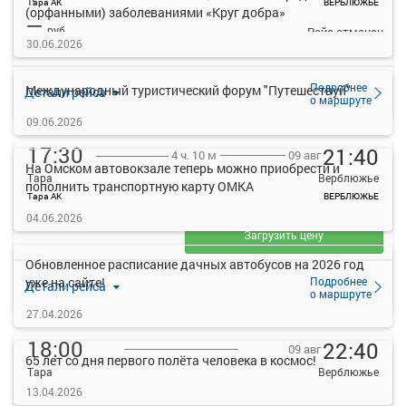
Тара АК
ВЕРБЛЮЖЬЕ
(орфанными) заболеваниями «Круг добра»
—
руб.
Рейс отменен
30.06.2026
Подробнее
Международный туристический форум "Путешествуй"
Детали рейса
о маршруте
09.06.2026
17:30
21:40
09 авг
4 ч. 10 м
На Омском автовокзале теперь можно приобрести и
Тара
Верблюжье
пополнить транспортную карту ОМКА
Тара АК
ВЕРБЛЮЖЬЕ
—
04.06.2026
руб.
Загрузить цену
Обновленное расписание дачных автобусов на 2026 год
Подробнее
уже на сайте!
Детали рейса
о маршруте
27.04.2026
18:00
22:40
09 авг
65 лет со дня первого полёта человека в космос!
Тара
Верблюжье
13.04.2026
Тара АК
ВЕРБЛЮЖЬЕ