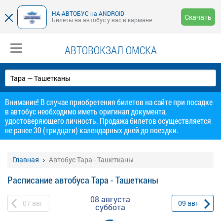
НА-АВТОБУС на ANDROID
Скачать
Билеты на автобус у вас в кармане
АВТОВОКЗАЛ ОМСКА
Внимание! В случае приобретения билетов на сайте при посадке
в автобус необходимо иметь оригинал документа,
удостоверяющего личность. Продажа билетов осуществляется
не ранее 30 (тридцати) календарных дней до поездки.
Главная
Автобус Тара - Ташетканы
Расписание автобуса Тара - Ташетканы
08 августа
07
авг
09
авг
суббота