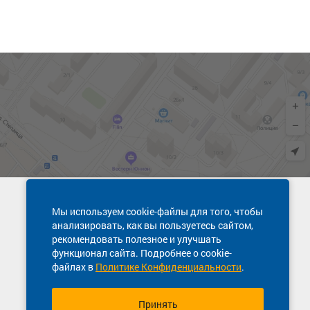
Техническая поддержка сайта
Мы используем cookie-файлы для того, чтобы
8 800 600-03-38
анализировать, как вы пользуетесь сайтом,
рекомендовать полезное и улучшать
функционал сайта. Подробнее о cookie-
файлах в
Политике Конфиденциальности
.
Принять