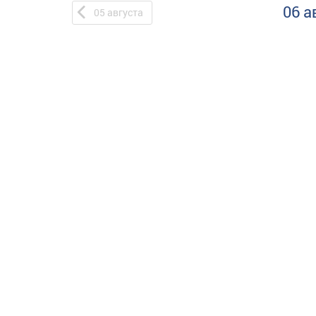
06 а
05
августа