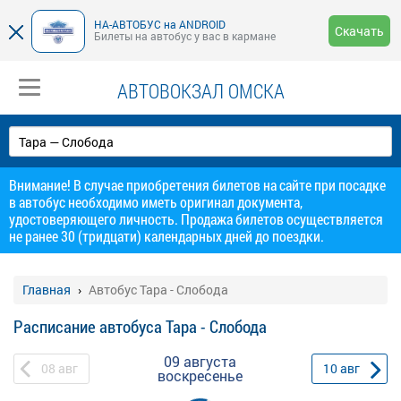
НА-АВТОБУС на ANDROID
Скачать
Билеты на автобус у вас в кармане
АВТОВОКЗАЛ ОМСКА
Внимание! В случае приобретения билетов на сайте при посадке
в автобус необходимо иметь оригинал документа,
удостоверяющего личность. Продажа билетов осуществляется
не ранее 30 (тридцати) календарных дней до поездки.
Главная
Автобус Тара - Слобода
Расписание автобуса Тара - Слобода
09 августа
08
авг
10
авг
воскресенье