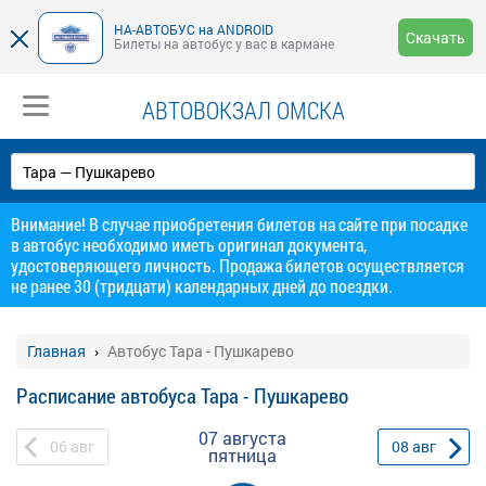
НА-АВТОБУС на ANDROID
Скачать
Билеты на автобус у вас в кармане
АВТОВОКЗАЛ ОМСКА
Внимание! В случае приобретения билетов на сайте при посадке
в автобус необходимо иметь оригинал документа,
удостоверяющего личность. Продажа билетов осуществляется
не ранее 30 (тридцати) календарных дней до поездки.
Главная
Автобус Тара - Пушкарево
Расписание автобуса Тара - Пушкарево
07 августа
06
авг
08
авг
пятница