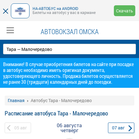
НА-АВТОБУС на ANDROID
Скачать
Билеты на автобус у вас в кармане
АВТОВОКЗАЛ ОМСКА
Внимание! В случае приобретения билетов на сайте при посадке
в автобус необходимо иметь оригинал документа,
удостоверяющего личность. Продажа билетов осуществляется
не ранее 30 (тридцати) календарных дней до поездки.
Главная
Автобус Тара - Малочередово
Расписание автобуса Тара - Малочередово
06 августа
05
авг
07
авг
четверг