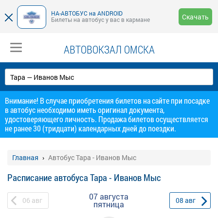
НА-АВТОБУС на ANDROID
Скачать
Билеты на автобус у вас в кармане
АВТОВОКЗАЛ ОМСКА
Внимание! В случае приобретения билетов на сайте при посадке
в автобус необходимо иметь оригинал документа,
удостоверяющего личность. Продажа билетов осуществляется
не ранее 30 (тридцати) календарных дней до поездки.
Главная
Автобус Тара - Иванов Мыс
Расписание автобуса Тара - Иванов Мыс
07 августа
06
авг
08
авг
пятница