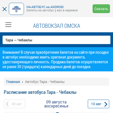
НА-АВТОБУС на ANDROID
Скачать
Билеты на автобус у вас в кармане
АВТОВОКЗАЛ ОМСКА
Внимание! В случае приобретения билетов на сайте при посадке
в автобус необходимо иметь оригинал документа,
удостоверяющего личность. Продажа билетов осуществляется
не ранее 30 (тридцати) календарных дней до поездки.
Главная
Автобус Тара - Чебаклы
Расписание автобуса Тара - Чебаклы
09 августа
08
авг
10
авг
воскресенье