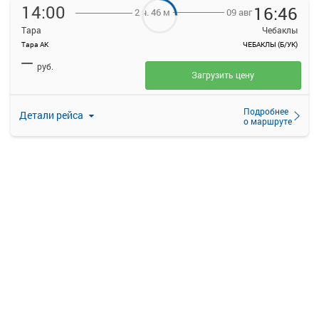
14:00
16:46
09 авг
2 ч. 46 м
Тара
Чебаклы
Тара АК
ЧЕБАКЛЫ (Б/УК)
—
руб.
Загрузить цену
Подробнее
Детали рейса
о маршруте