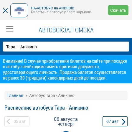
НА-АВТОБУС на ANDROID
Скачать
Билеты на автобус у вас в кармане
АВТОВОКЗАЛ ОМСКА
Внимание! В случае приобретения билетов на сайте при посадке
в автобус необходимо иметь оригинал документа,
удостоверяющего личность. Продажа билетов осуществляется
не ранее 30 (тридцати) календарных дней до поездки.
Главная
Автобус Тара - Аникино
Расписание автобуса Тара - Аникино
06 августа
05
авг
07
авг
четверг