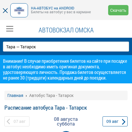
НА-АВТОБУС на ANDROID
Скачать
Билеты на автобус у вас в кармане
АВТОВОКЗАЛ ОМСКА
Внимание! В случае приобретения билетов на сайте при посадке
в автобус необходимо иметь оригинал документа,
удостоверяющего личность. Продажа билетов осуществляется
не ранее 30 (тридцати) календарных дней до поездки.
Главная
Автобус Тара - Татарск
Расписание автобуса Тара - Татарск
08 августа
07
авг
09
авг
суббота