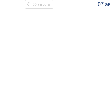
07 а
06
августа