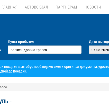
ГЛАВНАЯ
АВТОВОКЗАЛ
ПАРТНЕРАМ
НОВОСТИ
Пункт прибытия
Дата выезд
при посадке в автобус необходимо иметь оригинал документа, удос
дней до поездки.
асса
ль -