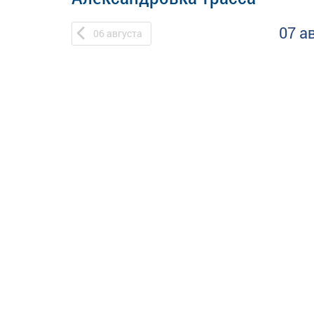
07 а
06
августа