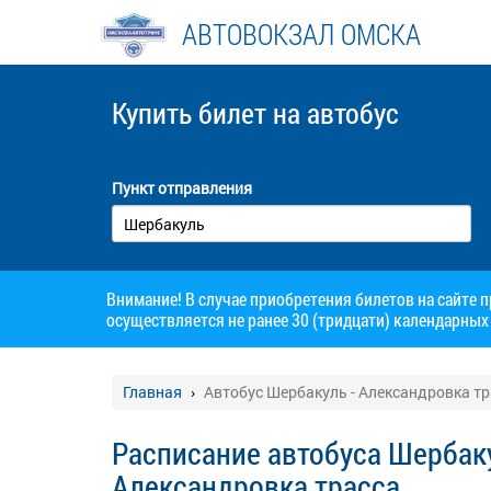
АВТОВОКЗАЛ ОМСКА
Купить билет
на автобус
Пункт отправления
Внимание! В случае приобретения билетов на сайте 
осуществляется не ранее 30 (тридцати) календарных 
Главная
Автобус Шербакуль - Александровка тр
Расписание автобуса Шербаку
Александровка трасса