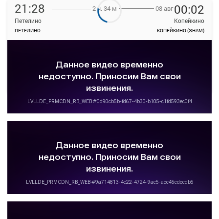
21:28
00:02
08 авг
2 ч. 34 м
Петелино
Копейкино
ПЕТЕЛИНО
КОПЕЙКИНО (ЗНАМ)
—
руб.
Загрузить цену
ТРАНЗИТ
Подробнее
Детали рейса
о маршруте