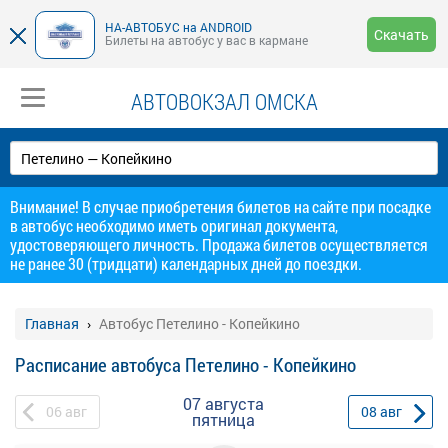
НА-АВТОБУС на ANDROID
Скачать
Билеты на автобус у вас в кармане
АВТОВОКЗАЛ ОМСКА
Внимание! В случае приобретения билетов на сайте при посадке
в автобус необходимо иметь оригинал документа,
удостоверяющего личность. Продажа билетов осуществляется
не ранее 30 (тридцати) календарных дней до поездки.
Главная
Автобус Петелино - Копейкино
Расписание автобуса Петелино - Копейкино
07 августа
06
авг
08
авг
пятница