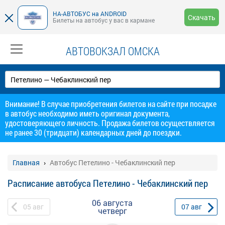
НА-АВТОБУС на ANDROID
Скачать
Билеты на автобус у вас в кармане
АВТОВОКЗАЛ ОМСКА
Внимание! В случае приобретения билетов на сайте при посадке
в автобус необходимо иметь оригинал документа,
удостоверяющего личность. Продажа билетов осуществляется
не ранее 30 (тридцати) календарных дней до поездки.
Главная
Автобус Петелино - Чебаклинский пер
Расписание автобуса Петелино - Чебаклинский пер
06 августа
05
авг
07
авг
четверг