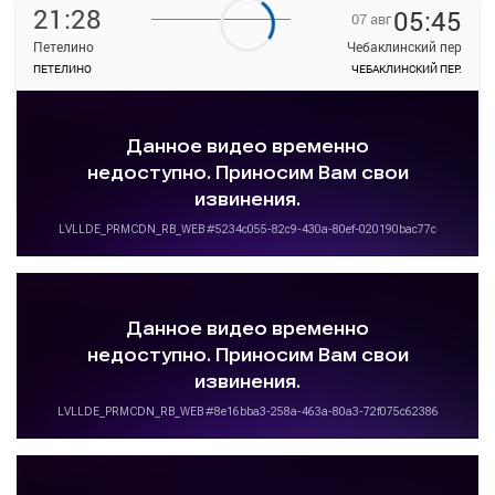
21:28
05:45
07 авг
Петелино
Чебаклинский пер
ПЕТЕЛИНО
ЧЕБАКЛИНСКИЙ ПЕР.
—
руб.
Загрузить цену
ТРАНЗИТ
Подробнее
Детали рейса
о маршруте