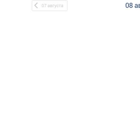
08 а
07
августа