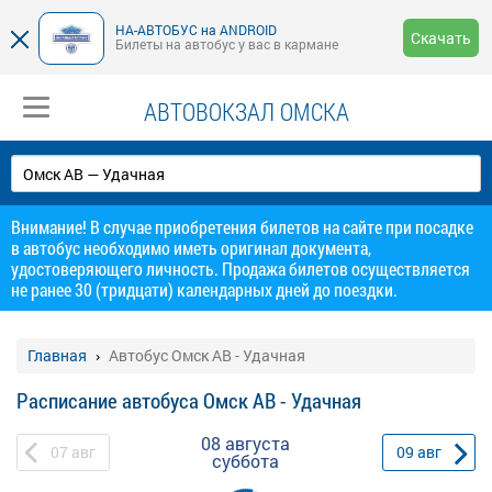
НА-АВТОБУС на ANDROID
Скачать
Билеты на автобус у вас в кармане
АВТОВОКЗАЛ ОМСКА
Внимание! В случае приобретения билетов на сайте при посадке
в автобус необходимо иметь оригинал документа,
удостоверяющего личность. Продажа билетов осуществляется
не ранее 30 (тридцати) календарных дней до поездки.
Главная
Автобус Омск АВ - Удачная
Расписание автобуса Омск АВ - Удачная
08 августа
07
авг
09
авг
суббота