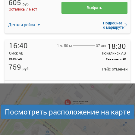
605
руб.
Выбрать
Осталось 7 мест
Подробнее
Детали рейса
о маршруте
16:40
18:30
07 авг
1 ч. 50 м
Омск АВ
Тюкалинск АВ
ОМСК АВ
Тюкалинск АВ
759
руб.
Рейс отменен
Подробнее
Детали рейса
о маршруте
16:50
18:45
Посмотреть расположение на карте
07 авг
1 ч. 55 м
Омск АВ
Тюкалинск АВ
ОМСК АВ
Тюкалинск АВ
459.8
руб.