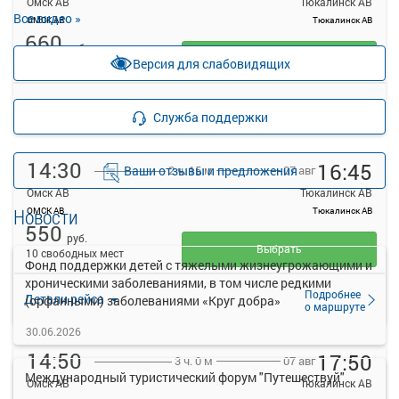
Омск АВ
Тюкалинск АВ
Все видео »
ОМСК АВ
Тюкалинск АВ
660
руб.
Выбрать
Версия для слабовидящих
23 свободных мест
Подробнее
Детали рейса
Служба поддержки
о маршруте
14:30
16:45
Ваши отзывы и предложения
07 авг
2 ч. 15 м
Омск АВ
Тюкалинск АВ
Новости
ОМСК АВ
Тюкалинск АВ
550
руб.
Выбрать
10 свободных мест
Фонд поддержки детей с тяжелыми жизнеугрожающими и
хроническими заболеваниями, в том числе редкими
Подробнее
Детали рейса
(орфанными) заболеваниями «Круг добра»
о маршруте
30.06.2026
14:50
17:50
07 авг
3 ч. 0 м
Международный туристический форум "Путешествуй"
Омск АВ
Тюкалинск АВ