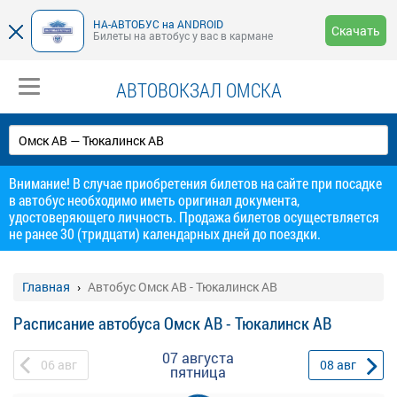
НА-АВТОБУС на ANDROID
Скачать
Билеты на автобус у вас в кармане
АВТОВОКЗАЛ ОМСКА
Внимание! В случае приобретения билетов на сайте при посадке
в автобус необходимо иметь оригинал документа,
удостоверяющего личность. Продажа билетов осуществляется
не ранее 30 (тридцати) календарных дней до поездки.
Главная
Автобус Омск АВ - Тюкалинск АВ
Расписание автобуса Омск АВ - Тюкалинск АВ
07 августа
06
авг
08
авг
пятница