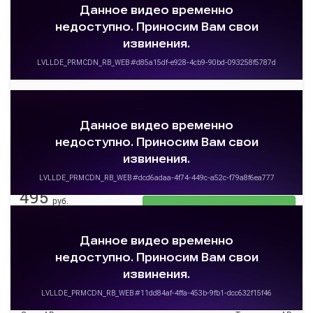
Омск АВ
Тюкалинск АВ
ОМСК АВ
Тюкалинск АВ
470.8
руб.
Выбрать
18 свободных мест
Подробнее
Детали рейса
о маршруте
12:10
14:30
07 авг
2 ч. 20 м
Омск АВ
Тюкалинск АВ
ОМСК АВ
Тюкалинск АВ
495
руб.
Выбрать
16 свободных мест
Подробнее
Детали рейса
о маршруте
12:50
15:10
07 авг
2 ч. 20 м