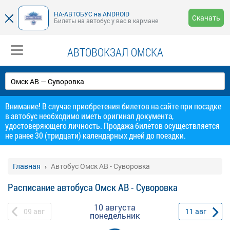
НА-АВТОБУС на ANDROID
Скачать
Билеты на автобус у вас в кармане
АВТОВОКЗАЛ ОМСКА
Внимание! В случае приобретения билетов на сайте при посадке
в автобус необходимо иметь оригинал документа,
удостоверяющего личность. Продажа билетов осуществляется
не ранее 30 (тридцати) календарных дней до поездки.
Главная
Автобус Омск АВ - Суворовка
Расписание автобуса Омск АВ - Суворовка
10 августа
09
авг
11
авг
понедельник