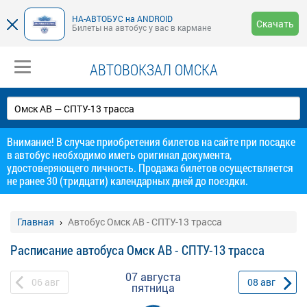
НА-АВТОБУС на ANDROID
Скачать
Билеты на автобус у вас в кармане
АВТОВОКЗАЛ ОМСКА
Внимание! В случае приобретения билетов на сайте при посадке
в автобус необходимо иметь оригинал документа,
удостоверяющего личность. Продажа билетов осуществляется
не ранее 30 (тридцати) календарных дней до поездки.
Главная
Автобус Омск АВ - СПТУ-13 трасса
Расписание автобуса Омск АВ - СПТУ-13 трасса
07 августа
06
авг
08
авг
пятница