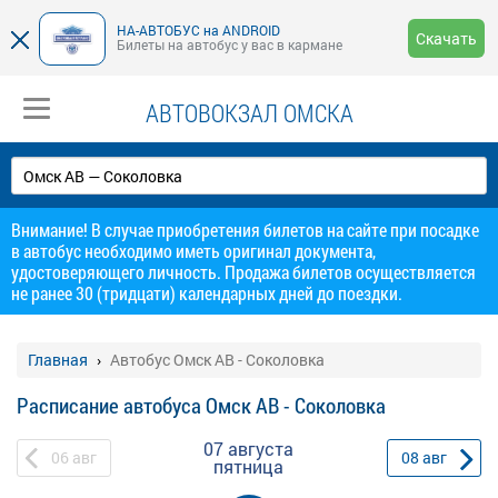
НА-АВТОБУС на ANDROID
Скачать
Билеты на автобус у вас в кармане
АВТОВОКЗАЛ ОМСКА
Внимание! В случае приобретения билетов на сайте при посадке
в автобус необходимо иметь оригинал документа,
удостоверяющего личность. Продажа билетов осуществляется
не ранее 30 (тридцати) календарных дней до поездки.
Главная
Автобус Омск АВ - Соколовка
Расписание автобуса Омск АВ - Соколовка
07 августа
06
авг
08
авг
пятница