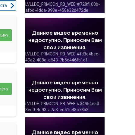
уста
 цену
 цену