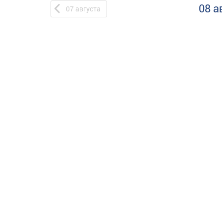
08 а
07
августа