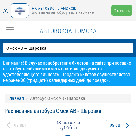
НА-АВТОБУС на ANDROID
Скачать
Билеты на автобус у вас в кармане
АВТОВОКЗАЛ ОМСКА
Внимание! В случае приобретения билетов на сайте при посадке
в автобус необходимо иметь оригинал документа,
удостоверяющего личность. Продажа билетов осуществляется
не ранее 30 (тридцати) календарных дней до поездки.
Главная
Автобус Омск АВ - Шаровка
Расписание автобуса Омск АВ - Шаровка
08 августа
07
авг
09
авг
суббота